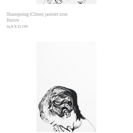
Shampoing (Côme), janvier 2016
Feutre
14,9 x 21 cm