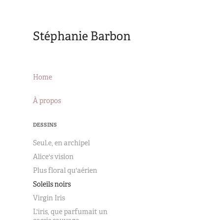
Stéphanie Barbon
Home
À propos
DESSINS
Seul.e, en archipel
Alice's vision
Plus floral qu'aérien
Soleils noirs
Virgin Iris
L'iris, que parfumait un