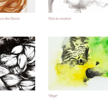
ce des fleurs
Vers la couleur
2018
"Pépé"
2016