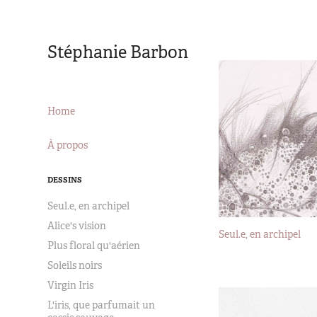
Stéphanie Barbon
Home
À propos
DESSINS
Seul.e, en archipel
Alice's vision
Seul.e, en archipel
Plus floral qu'aérien
2023
Soleils noirs
Virgin Iris
L'iris, que parfumait un