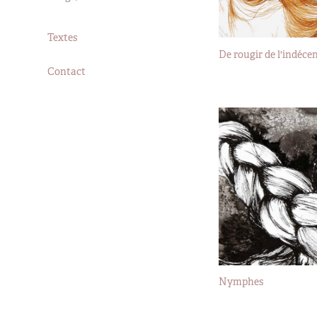
Textes
De rougir de l'indécen
Contact
2019
Nymphes
2017