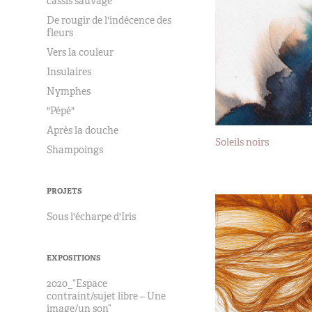
cassis sauvage
De rougir de l'indécence des
fleurs
Vers la couleur
Insulaires
Nymphes
"Pépé"
Après la douche
Soleils noirs
Shampoings
2019
PROJETS
Sous l'écharpe d'Iris
EXPOSITIONS
2020_“Espace
contraint/sujet libre – Une
image/un son”